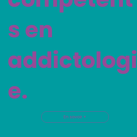
s en
addictolog
e.
En savoir +