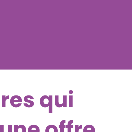
res qui
une offre